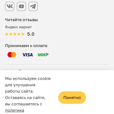
Читайте отзывы
Яндекс маркет
5.0
Принимаем к оплате
Мы используем cookie
© 2006 - 2026 Этно-шоп, Интернет-магазин
для улучшения
работы сайта.
Политика конфиденциальности
Оставаясь на сайте,
Понятно
Сайт носит исключительно информационный характер, и
вы соглашаетесь с
ни при каких условиях не является публичной офертой,
политика
определяемой положениями статьи 437(2) Гражданского