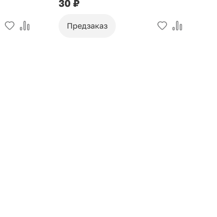
30 ₽
9
Предзаказ