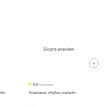
0.0
0 отзывов
ий»
Упаковка «Кубик малый»
У