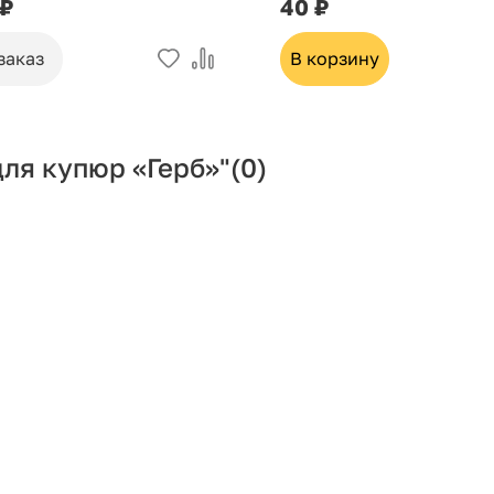
 ₽
40 ₽
заказ
В корзину
ля купюр «Герб»"
(0)