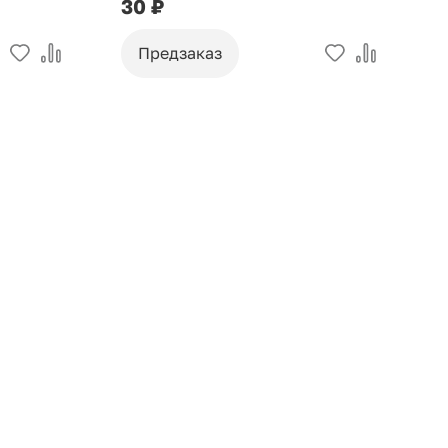
30 ₽
9
Предзаказ