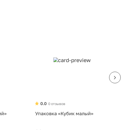
0.0
0 отзывов
ий»
Упаковка «Кубик малый»
У