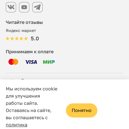
Читайте отзывы
Яндекс маркет
5.0
Принимаем к оплате
Мы используем cookie
© 2006 - 2026 Этно-шоп, Интернет-магазин
для улучшения
работы сайта.
Политика конфиденциальности
Оставаясь на сайте,
Понятно
Сайт носит исключительно информационный характер, и
вы соглашаетесь с
ни при каких условиях не является публичной офертой,
политика
определяемой положениями статьи 437(2) Гражданского