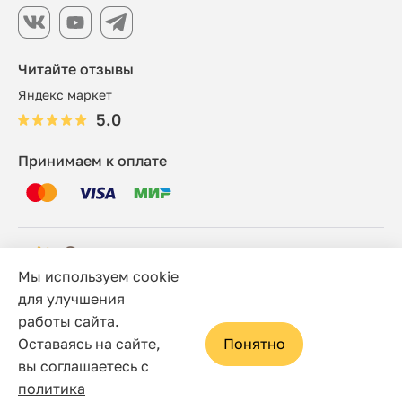
Читайте отзывы
Яндекс маркет
5.0
Принимаем к оплате
Мы используем cookie
© 2006 - 2026 Этно-шоп, Интернет-магазин
для улучшения
работы сайта.
Политика конфиденциальности
Оставаясь на сайте,
Понятно
Сайт носит исключительно информационный характер, и
вы соглашаетесь с
ни при каких условиях не является публичной офертой,
политика
определяемой положениями статьи 437(2) Гражданского