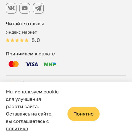
Читайте отзывы
Яндекс маркет
5.0
Принимаем к оплате
Мы используем cookie
© 2006 - 2026 Этно-шоп, Интернет-магазин
для улучшения
работы сайта.
Политика конфиденциальности
Оставаясь на сайте,
Понятно
Сайт носит исключительно информационный характер, и
вы соглашаетесь с
ни при каких условиях не является публичной офертой,
политика
определяемой положениями статьи 437(2) Гражданского