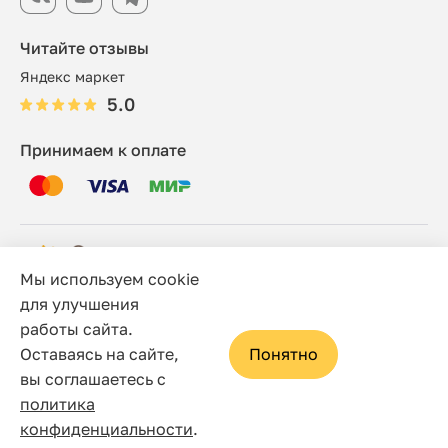
Читайте отзывы
Яндекс маркет
5.0
Принимаем к оплате
Мы используем cookie
© 2006 - 2026 Этно-шоп, Интернет-магазин
для улучшения
работы сайта.
Политика конфиденциальности
Оставаясь на сайте,
Понятно
Сайт носит исключительно информационный характер, и
вы соглашаетесь с
ни при каких условиях не является публичной офертой,
политика
определяемой положениями статьи 437(2) Гражданского
конфиденциальности
.
кодекса Российской Федерации