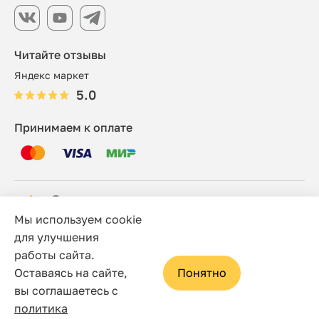
Читайте отзывы
Яндекс маркет
5.0
Принимаем к оплате
Мы используем cookie
© 2006 - 2026 Этно-шоп, Интернет-магазин
для улучшения
работы сайта.
Политика конфиденциальности
Оставаясь на сайте,
Понятно
Сайт носит исключительно информационный характер, и
вы соглашаетесь с
ни при каких условиях не является публичной офертой,
политика
определяемой положениями статьи 437(2) Гражданского