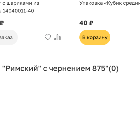
т с шариками из
Упаковка «Кубик средн
а 14040011-40
 ₽
40 ₽
заказ
В корзину
 "Римский" с чернением 875"
(0)