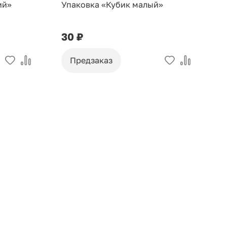
ий»
Упаковка «Кубик малый»
У
30 ₽
9
Предзаказ