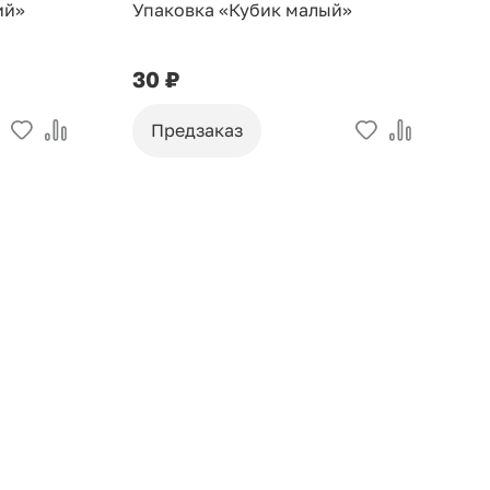
ий»
Упаковка «Кубик малый»
У
30 ₽
9
Предзаказ