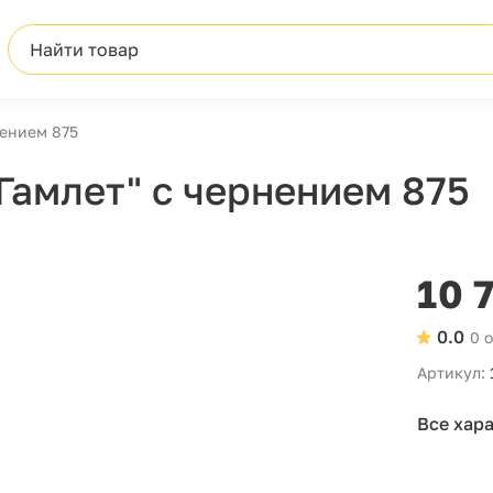
Найти товар
нением 875
Гамлет" с чернением 875
10 
0.0
0 
Артикул:
Все хар