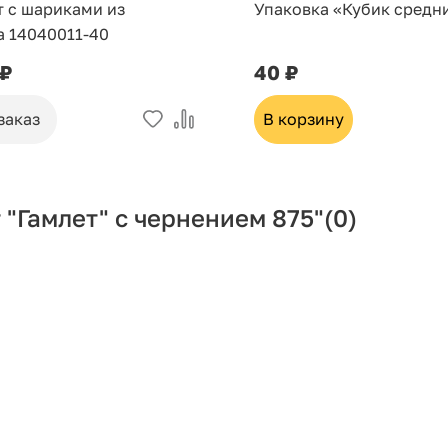
т с шариками из
Упаковка «Кубик средн
а 14040011-40
 ₽
40 ₽
заказ
В корзину
"Гамлет" с чернением 875"
(0)