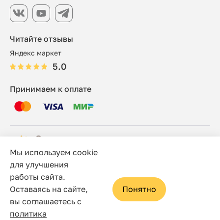
Читайте отзывы
Яндекс маркет
5.0
Принимаем к оплате
Мы используем cookie
© 2006 - 2026 Этно-шоп, Интернет-магазин
для улучшения
работы сайта.
Политика конфиденциальности
Оставаясь на сайте,
Понятно
Сайт носит исключительно информационный характер, и
вы соглашаетесь с
ни при каких условиях не является публичной офертой,
политика
определяемой положениями статьи 437(2) Гражданского