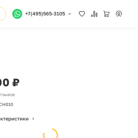
+7(495)565-3105
00 ₽
отзывов
СН010
актеристики