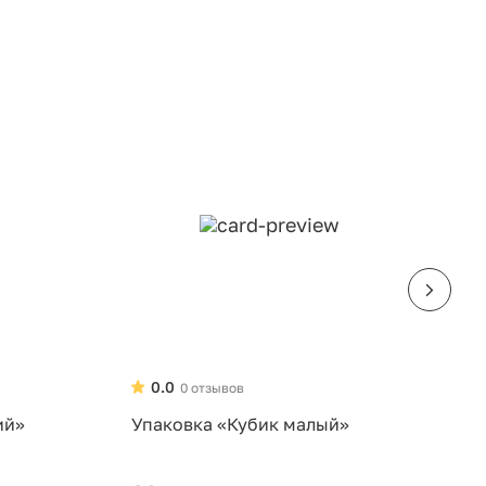
0.0
0 отзывов
ий»
Упаковка «Кубик малый»
У