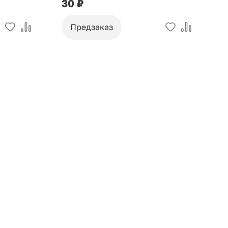
30 ₽
9
Предзаказ