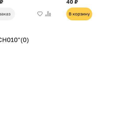
 ₽
40 ₽
заказ
В корзину
СН010"
(0)