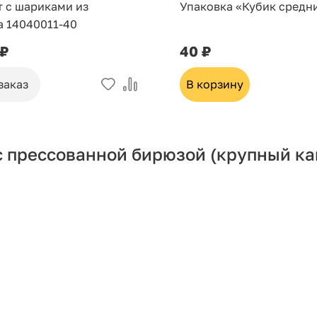
т с шариками из
Упаковка «Кубик средн
а 14040011-40
 ₽
40 ₽
заказ
В корзину
с прессованной бирюзой (крупный ка