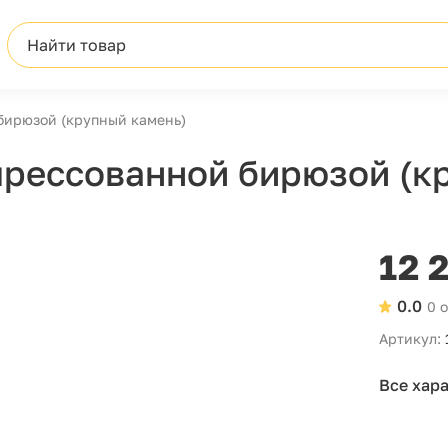
Найти товар
бирюзой (крупный камень)
прессованной бирюзой (к
12 
0.0
0 
Артикул:
Все хар