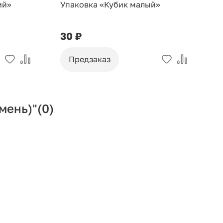
ий»
Упаковка «Кубик малый»
У
30 ₽
9
Предзаказ
мень)"
(0)