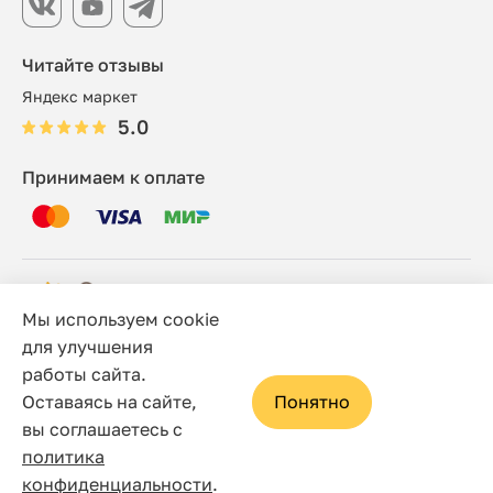
Читайте отзывы
Яндекс маркет
5.0
Принимаем к оплате
Мы используем cookie
© 2006 - 2026 Этно-шоп, Интернет-магазин
для улучшения
работы сайта.
Политика конфиденциальности
Оставаясь на сайте,
Понятно
Сайт носит исключительно информационный характер, и
вы соглашаетесь с
ни при каких условиях не является публичной офертой,
политика
определяемой положениями статьи 437(2) Гражданского
конфиденциальности
.
кодекса Российской Федерации