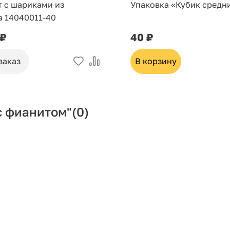
т с шариками из
Упаковка «Кубик средн
а 14040011-40
 ₽
40 ₽
заказ
В корзину
с фианитом"
(0)