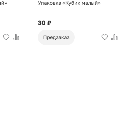
ий»
Упаковка «Кубик малый»
У
30 ₽
9
Предзаказ