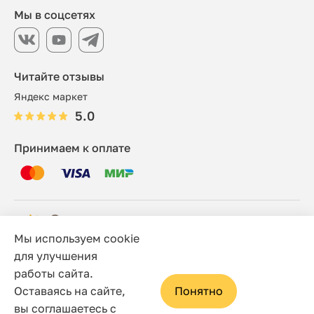
Мы в соцсетях
Читайте отзывы
Яндекс маркет
5.0
Принимаем к оплате
Мы используем cookie
© 2006 - 2026 Этно-шоп, Интернет-магазин
для улучшения
работы сайта.
Политика конфиденциальности
Оставаясь на сайте,
Понятно
Сайт носит исключительно информационный характер, и
вы соглашаетесь с
ни при каких условиях не является публичной офертой,