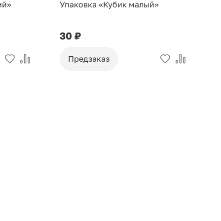
ий»
Упаковка «Кубик малый»
У
30 ₽
9
Предзаказ