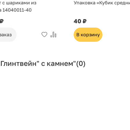
т с шариками из
Упаковка «Кубик средн
а 14040011-40
 ₽
40 ₽
заказ
В корзину
Глинтвейн" с камнем"
(0)