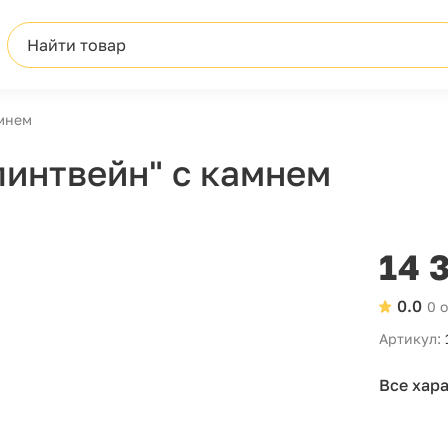
Найти товар
амнем
линтвейн" с камнем
14 
0.0
0 
Артикул:
Все хар