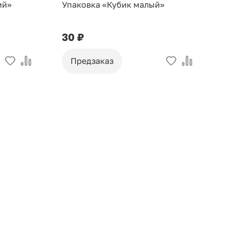
ий»
Упаковка «Кубик малый»
У
30 ₽
9
Предзаказ