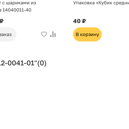
т с шариками из
Упаковка «Кубик средн
а 14040011-40
 ₽
40 ₽
заказ
В корзину
2-0041-01"
(0)