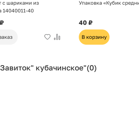
т с шариками из
Упаковка «Кубик средн
а 14040011-40
 ₽
40 ₽
заказ
В корзину
"Завиток" кубачинское"
(0)