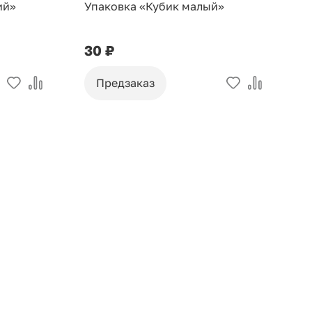
ий»
Упаковка «Кубик малый»
У
30 ₽
9
Предзаказ