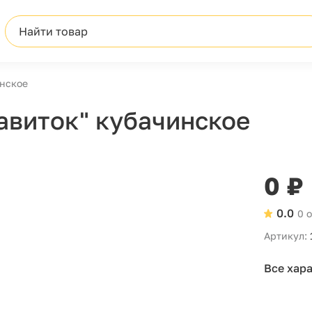
Найти товар
инское
авиток" кубачинское
0 ₽
0.0
0 
Артикул:
Все хар