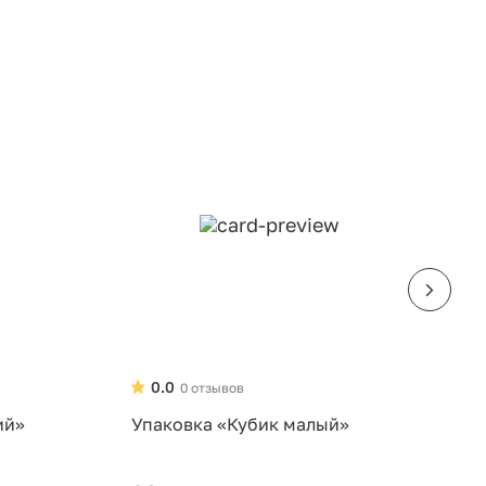
0.0
0 отзывов
ий»
Упаковка «Кубик малый»
У