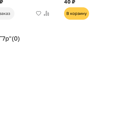
 ₽
40 ₽
заказ
В корзину
Г7р"
(0)