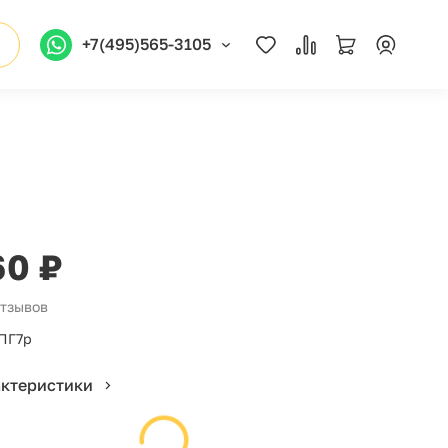
+7(495)565-3105
60 ₽
отзывов
ПГ7р
актеристики