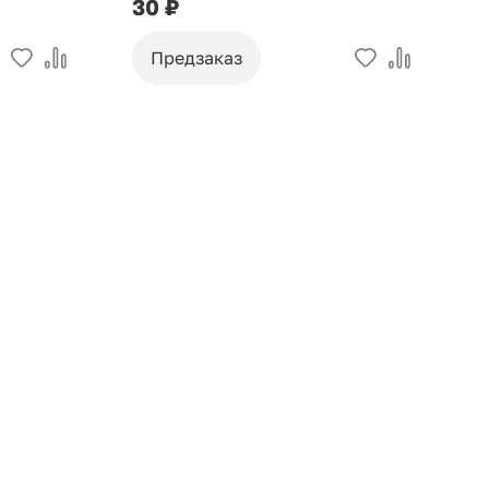
30 ₽
9
Предзаказ