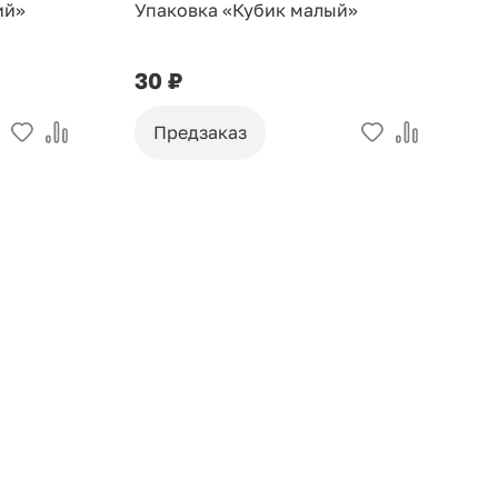
ий»
Упаковка «Кубик малый»
У
30 ₽
9
Предзаказ