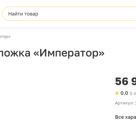
Найти товар
атор»
 ложка «Император»
56 
0.0
0 
Артикул:
Все хар