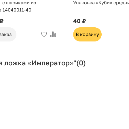
т с шариками из
Упаковка «Кубик средн
а 14040011-40
 ₽
40 ₽
заказ
В корзину
я ложка «Император»"
(0)