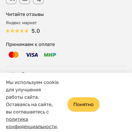
Читайте отзывы
Яндекс маркет
5.0
Принимаем к оплате
Мы используем cookie
© 2006 - 2026 Этно-шоп, Интернет-магазин
для улучшения
работы сайта.
Политика конфиденциальности
Оставаясь на сайте,
Понятно
Сайт носит исключительно информационный характер, и
вы соглашаетесь с
ни при каких условиях не является публичной офертой,
политика
определяемой положениями статьи 437(2) Гражданского
конфиденциальности
.
кодекса Российской Федерации