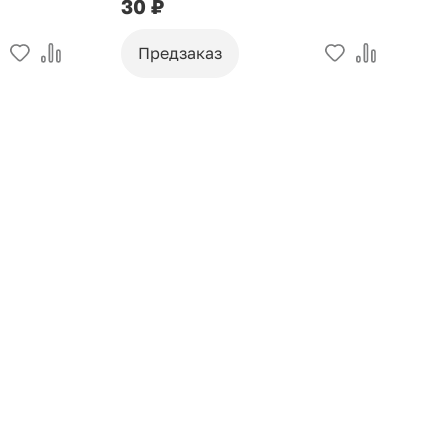
30 ₽
9
Предзаказ