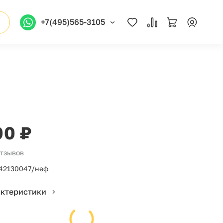
+7(495)565-3105
00 ₽
отзывов
42130047/неф
актеристики