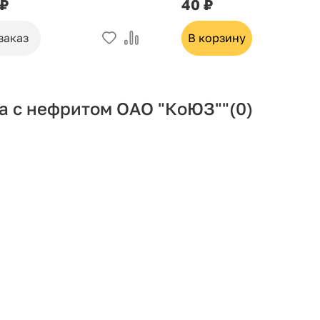
 ₽
40 ₽
заказ
В корзину
а с нефритом ОАО "КоЮЗ""
(0)