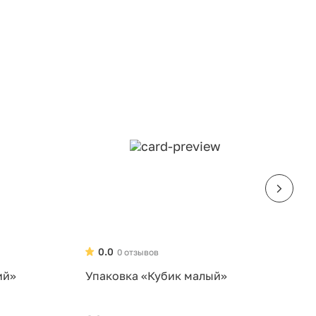
0.0
0 отзывов
ий»
Упаковка «Кубик малый»
У