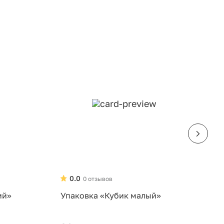
0.0
0 отзывов
ий»
Упаковка «Кубик малый»
У