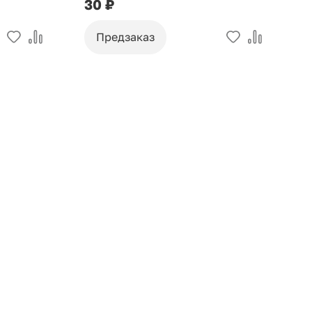
30 ₽
9
Предзаказ