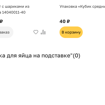
т с шариками из
Упаковка «Кубик средн
а 14040011-40
 ₽
40 ₽
заказ
В корзину
а для яйца на подставкe"
(0)