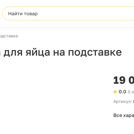
Найти товар
одставкe
 для яйца на подставкe
19 
0.0
0 
Артикул:
Все хар