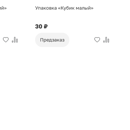
ий»
Упаковка «Кубик малый»
У
30 ₽
9
Предзаказ