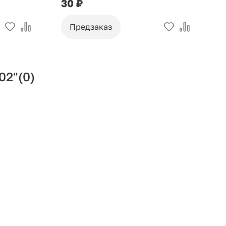
30 ₽
9
Предзаказ
02"
(0)