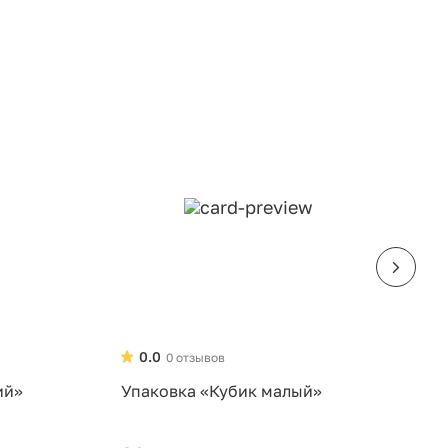
0.0
0 отзывов
ий»
Упаковка «Кубик малый»
У