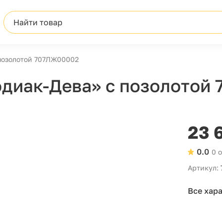
Найти товар
 позолотой 707ЛЖ00002
одиак-Дева» с позолотой
23 
0.0
0 
Артикул:
Все хар