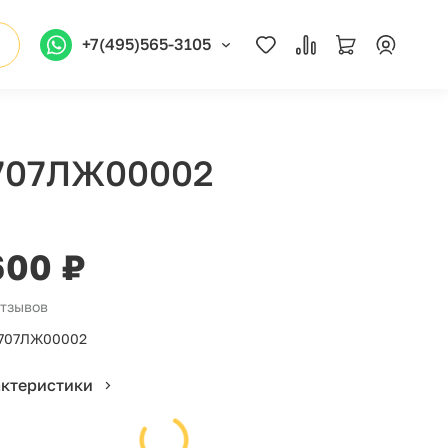
+7(495)565-3105
 707ЛЖ00002
600 ₽
отзывов
707ЛЖ00002
актеристики