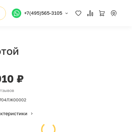
+7(495)565-3105
отой
910 ₽
отзывов
704ЛЖ00002
актеристики