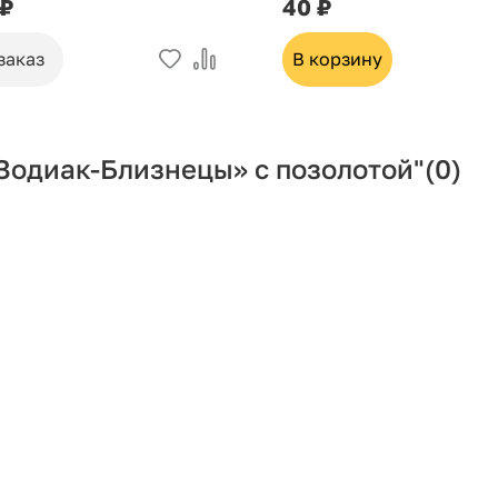
 ₽
40 ₽
заказ
В корзину
Зодиак-Близнецы» с позолотой"
(0)