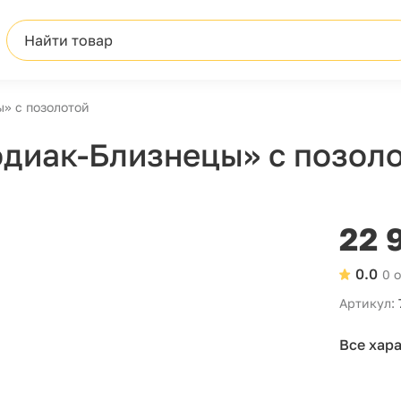
Найти товар
» с позолотой
диак-Близнецы» с позол
22 
0.0
0 
Артикул:
Все хар