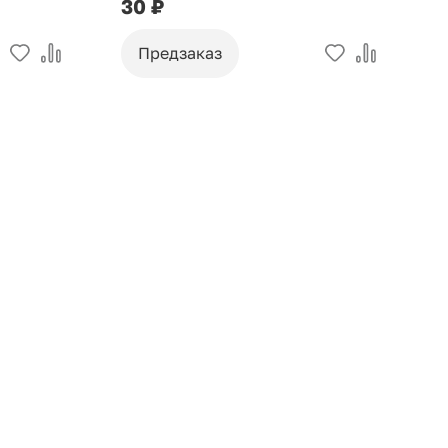
30 ₽
9
Предзаказ