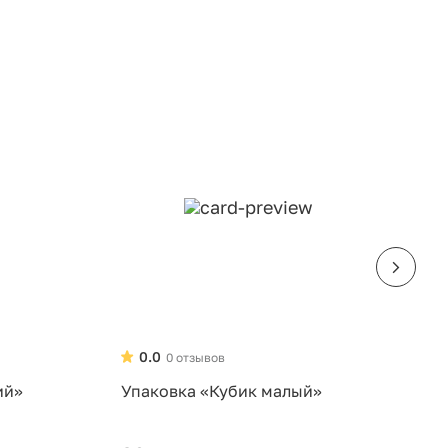
0.0
0 отзывов
ий»
Упаковка «Кубик малый»
У