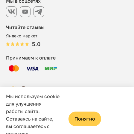
Мы в соцсетях
Читайте отзывы
Яндекс маркет
5.0
Принимаем к оплате
Мы используем cookie
© 2006 - 2026 Этно-шоп, Интернет-магазин
для улучшения
работы сайта.
Политика конфиденциальности
Оставаясь на сайте,
Понятно
Сайт носит исключительно информационный характер, и
вы соглашаетесь с
ни при каких условиях не является публичной офертой,
политика