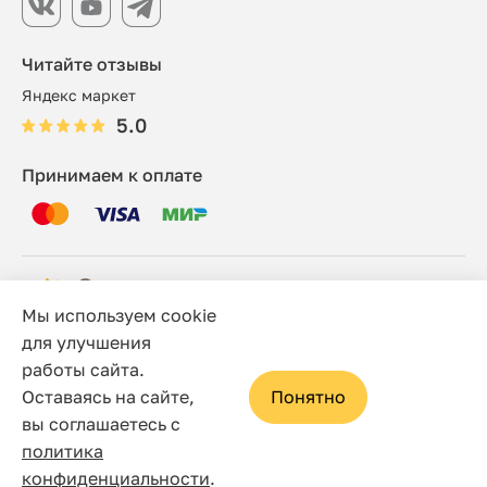
Читайте отзывы
Яндекс маркет
5.0
Принимаем к оплате
Мы используем cookie
© 2006 - 2026 Этно-шоп, Интернет-магазин
для улучшения
работы сайта.
Политика конфиденциальности
Оставаясь на сайте,
Понятно
Сайт носит исключительно информационный характер, и
вы соглашаетесь с
ни при каких условиях не является публичной офертой,
политика
определяемой положениями статьи 437(2) Гражданского
конфиденциальности
.
кодекса Российской Федерации