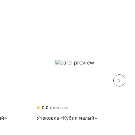
0.0
0 отзывов
ий»
Упаковка «Кубик малый»
У