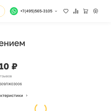
+7(495)565-3105
нением
110 ₽
отзывов
609ЛЖ03006
актеристики