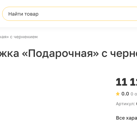
Найти товар
ная» с чернением
жка «Подарочная» с чер
11 
0.0
0 
Артикул:
Все хар