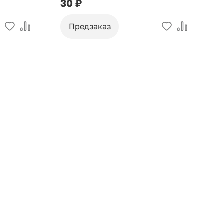
30 ₽
9
Предзаказ