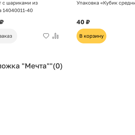
т с шариками из
Упаковка «Кубик средн
а 14040011-40
 ₽
40 ₽
заказ
В корзину
ложка "Мечта""
(0)