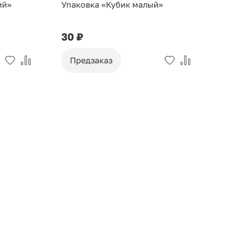
ий»
Упаковка «Кубик малый»
У
30 ₽
9
Предзаказ