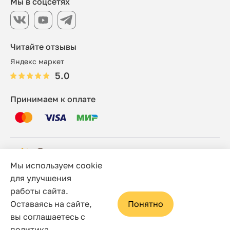
Мы в соцсетях
Читайте отзывы
Яндекс маркет
5.0
Принимаем к оплате
Мы используем cookie
© 2006 - 2026 Этно-шоп, Интернет-магазин
для улучшения
работы сайта.
Политика конфиденциальности
Оставаясь на сайте,
Понятно
Сайт носит исключительно информационный характер, и
вы соглашаетесь с
ни при каких условиях не является публичной офертой,
политика