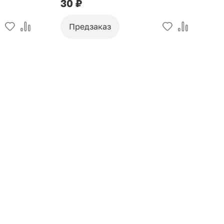
30 ₽
9
Предзаказ