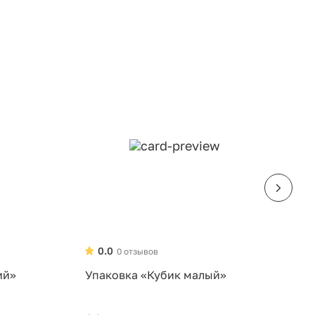
0.0
0 отзывов
ий»
Упаковка «Кубик малый»
У