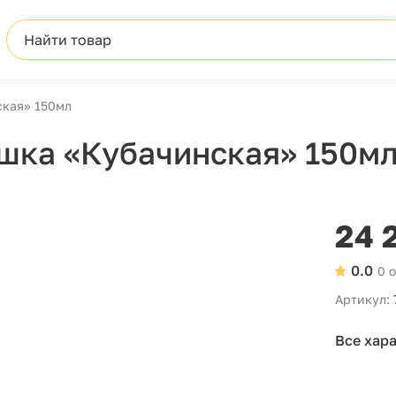
Найти товар
ская» 150мл
шка «Кубачинская» 150м
24 
0.0
0 
Артикул:
Все хар