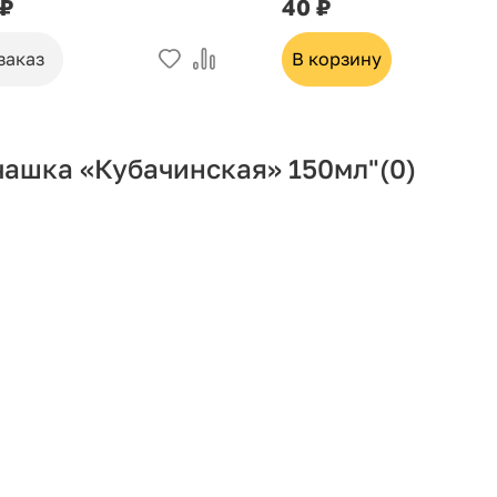
 ₽
40 ₽
заказ
В корзину
чашка «Кубачинская» 150мл"
(0)