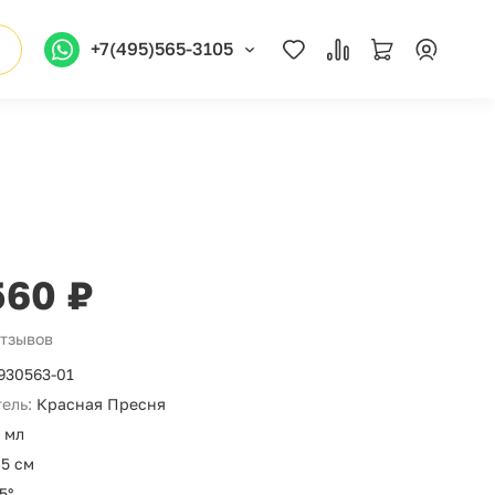
+7(495)565-3105
560 ₽
отзывов
930563-01
ель:
Красная Пресня
 мл
,5 см
5°