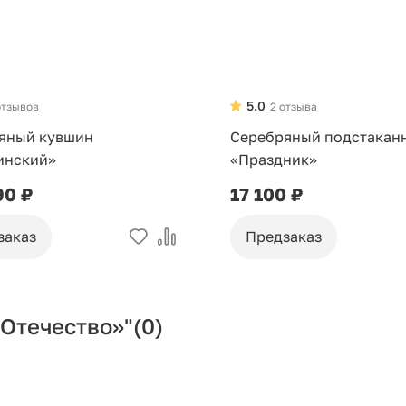
5.0
отзывов
2 отзыва
яный кувшин
Серебряный подстакан
инский»
«Праздник»
90 ₽
17 100 ₽
заказ
Предзаказ
«Отечество»"
(0)