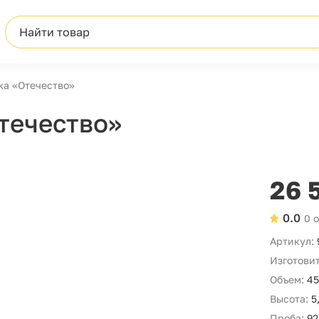
Найти товар
ка «Отечество»
течество»
26 
0.0
0 
Артикул:
Изготовит
Объем:
45
Высота:
5
Проба:
92