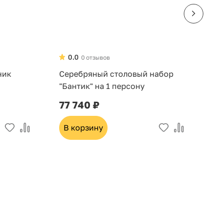
0.0
0 отзывов
ник
Серебряный столовый набор
Н
"Бантик" на 1 персону
д
6
77 740 ₽
3
В корзину