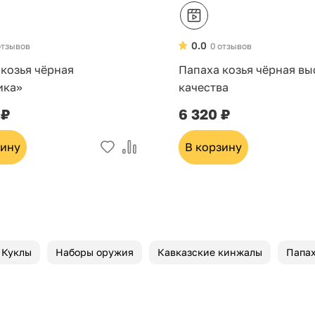
0.0
отзывов
0 отзывов
 козья чёрная
Папаха козья чёрная в
ика»
качества
 ₽
6 320 ₽
зину
В корзину
Куклы
Наборы оружия
Кавказские кинжалы
Папа