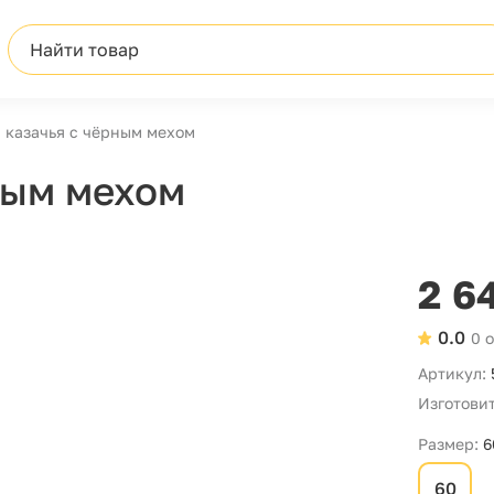
Найти товар
 казачья с чёрным мехом
ным мехом
2 6
0.0
0 
Артикул:
Изготовит
Размер:
6
60