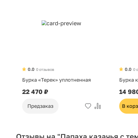
0.0
0.0
0 отзывов
0 
Бурка «Терек» уплотненная
Бурка к
22 470 ₽
14 98
Предзаказ
В кор
Отзывы на "Папаха казачья с те