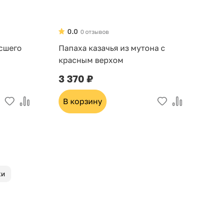
0.0
0 отзывов
ысшего
Папаха казачья из мутона с
К
красным верхом
в
3 370 ₽
6
В корзину
хи