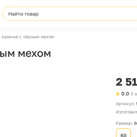
Найти товар
 казачья с чёрным мехом
ным мехом
2 5
0.0
0 
Артикул:
Изготовит
Размер:
6
60