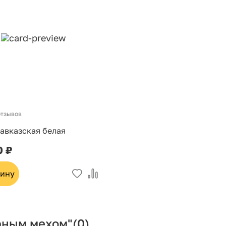
отзывов
авказская белая
0 ₽
зину
рным мехом"
(0)