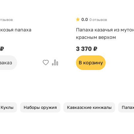
0.0
отзывов
0 отзывов
 козья папаха
Папаха казачья из муто
красным верхом
 ₽
3 370 ₽
заказ
В корзину
Куклы
Наборы оружия
Кавказские кинжалы
Папа