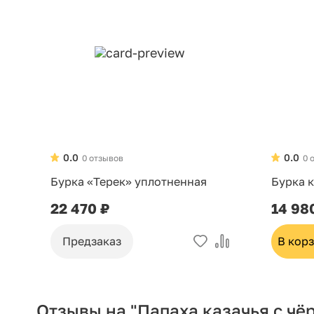
0.0
0.0
0 отзывов
0 
Бурка «Терек» уплотненная
Бурка к
22 470 ₽
14 98
Предзаказ
В кор
Отзывы на "Папаха казачья с чё