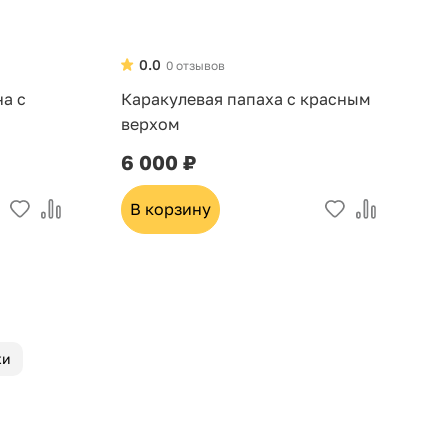
0.0
0 отзывов
на с
Каракулевая папаха с красным
П
верхом
с
6 000 ₽
3
В корзину
хи