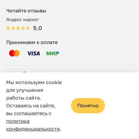
Читайте отзывы
Яндекс маркет
5.0
Принимаем к оплате
Мы используем cookie
© 2006 - 2026 Этно-шоп, Интернет-магазин
для улучшения
работы сайта.
Политика конфиденциальности
Оставаясь на сайте,
Понятно
Сайт носит исключительно информационный характер, и
вы соглашаетесь с
ни при каких условиях не является публичной офертой,
политика
определяемой положениями статьи 437(2) Гражданского
конфиденциальности
.
кодекса Российской Федерации