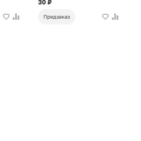
30 ₽
9
Предзаказ