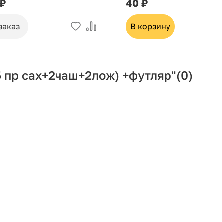
 ₽
40 ₽
заказ
В корзину
 пр сах+2чаш+2лож) +футляр"
(0)