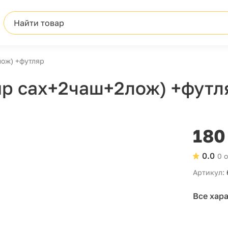
Найти товар
лож) +футляр
пр сах+2чаш+2лож) +футл
180
0.0
0 
Артикул:
Все хар