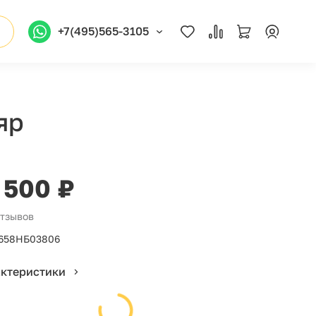
+7(495)565-3105
яр
 500 ₽
отзывов
658НБ03806
актеристики