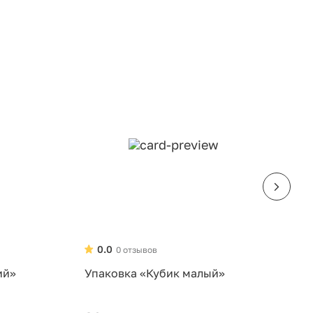
0.0
0 отзывов
ий»
Упаковка «Кубик малый»
У