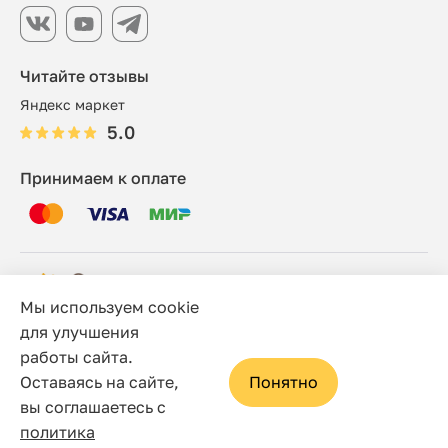
Читайте отзывы
Яндекс маркет
5.0
Принимаем к оплате
Мы используем cookie
© 2006 - 2026 Этно-шоп, Интернет-магазин
для улучшения
работы сайта.
Политика конфиденциальности
Оставаясь на сайте,
Понятно
Сайт носит исключительно информационный характер, и
вы соглашаетесь с
ни при каких условиях не является публичной офертой,
политика
определяемой положениями статьи 437(2) Гражданского