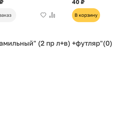
 ₽
40 ₽
заказ
В корзину
мильный" (2 пр л+в) +футляр"
(0)