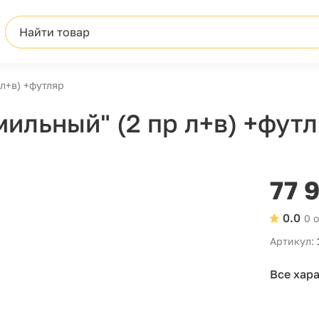
Найти товар
л+в) +футляр
ильный" (2 пр л+в) +фут
77 
0.0
0 
Артикул:
Все хар