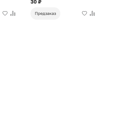
30 ₽
9
Предзаказ