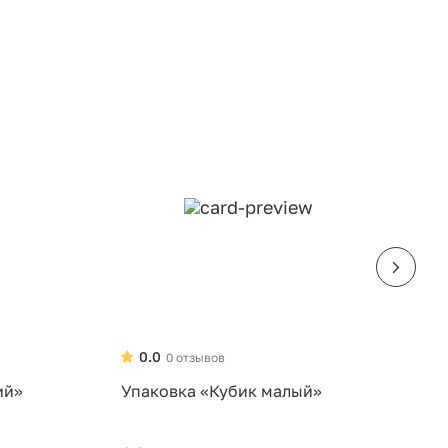
0.0
0 отзывов
ий»
Упаковка «Кубик малый»
У