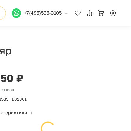
+7(495)565-3105
ляр
950 ₽
отзывов
1585НБ02801
актеристики