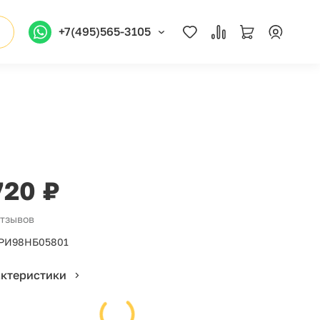
+7(495)565-3105
720 ₽
отзывов
РИ98НБ05801
актеристики