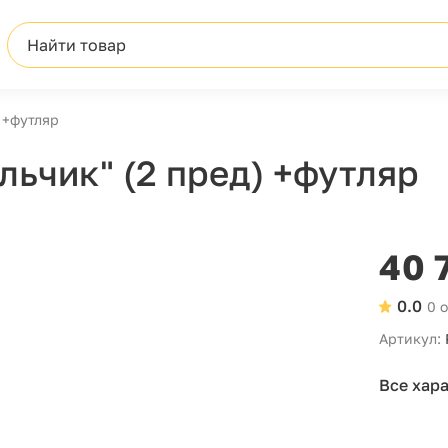
Найти товар
 +футляр
ьчик" (2 пред) +футляр
40 
0.0
0 
Артикул:
Все хар