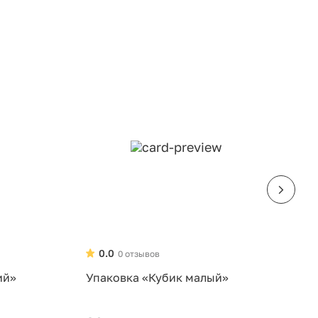
0.0
0 отзывов
ий»
Упаковка «Кубик малый»
У