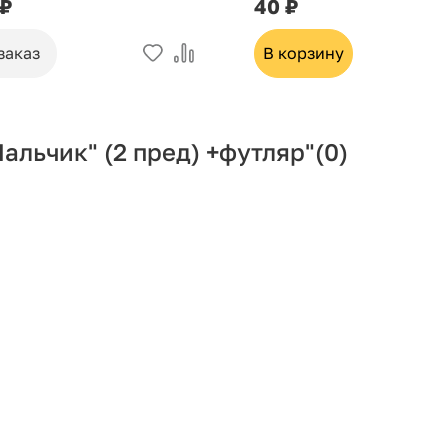
 ₽
40 ₽
заказ
В корзину
льчик" (2 пред) +футляр"
(0)