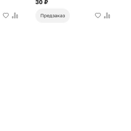
30 ₽
9
Предзаказ