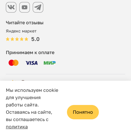
Читайте отзывы
Яндекс маркет
5.0
Принимаем к оплате
Мы используем cookie
© 2006 - 2026 Этно-шоп, Интернет-магазин
для улучшения
работы сайта.
Политика конфиденциальности
Оставаясь на сайте,
Понятно
Сайт носит исключительно информационный характер, и
вы соглашаетесь с
ни при каких условиях не является публичной офертой,
политика
определяемой положениями статьи 437(2) Гражданского