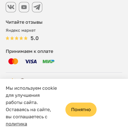
Читайте отзывы
Яндекс маркет
5.0
Принимаем к оплате
Мы используем cookie
© 2006 - 2026 Этно-шоп, Интернет-магазин
для улучшения
работы сайта.
Политика конфиденциальности
Оставаясь на сайте,
Понятно
Сайт носит исключительно информационный характер, и
вы соглашаетесь с
ни при каких условиях не является публичной офертой,
политика
определяемой положениями статьи 437(2) Гражданского