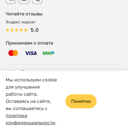
Читайте отзывы
Яндекс маркет
5.0
Принимаем к оплате
Мы используем cookie
© 2006 - 2026 Этно-шоп, Интернет-магазин
для улучшения
работы сайта.
Политика конфиденциальности
Оставаясь на сайте,
Понятно
Сайт носит исключительно информационный характер, и
вы соглашаетесь с
ни при каких условиях не является публичной офертой,
политика
определяемой положениями статьи 437(2) Гражданского
конфиденциальности
.
кодекса Российской Федерации