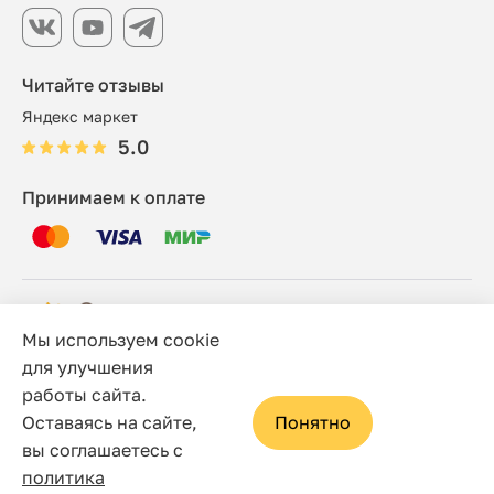
Читайте отзывы
Яндекс маркет
5.0
Принимаем к оплате
Мы используем cookie
© 2006 - 2026 Этно-шоп, Интернет-магазин
для улучшения
работы сайта.
Политика конфиденциальности
Оставаясь на сайте,
Понятно
Сайт носит исключительно информационный характер, и
вы соглашаетесь с
ни при каких условиях не является публичной офертой,
политика
определяемой положениями статьи 437(2) Гражданского