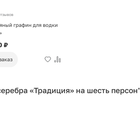
отзывов
яный графин для водки
»
0 ₽
заказ
серебра «Традиция» на шесть персон