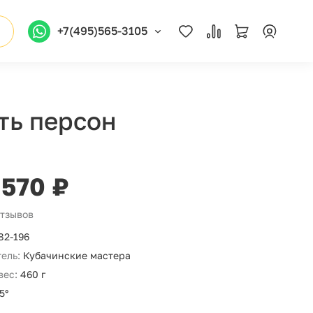
+7(495)565-3105
ть персон
 570 ₽
отзывов
82-196
ель:
Кубачинские мастера
вес:
460 г
5°