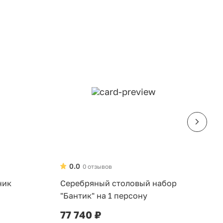
0.0
0 отзывов
ник
Серебряный столовый набор
Н
"Бантик" на 1 персону
д
6
77 740 ₽
3