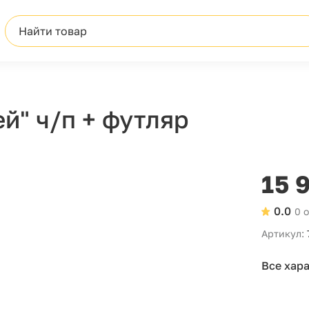
Найти товар
р
й" ч/п + футляр
15 
0.0
0 
Артикул:
Все хар