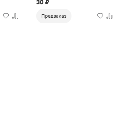
30 ₽
9
Предзаказ