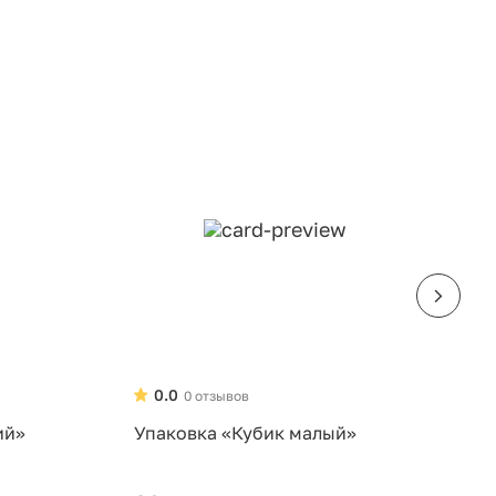
0.0
0 отзывов
ий»
Упаковка «Кубик малый»
У