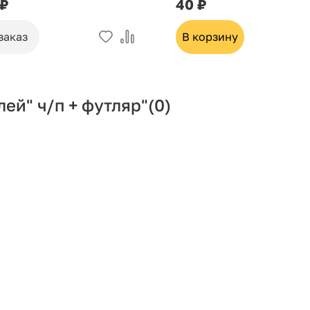
 ₽
40 ₽
заказ
В корзину
ей" ч/п + футляр"
(0)