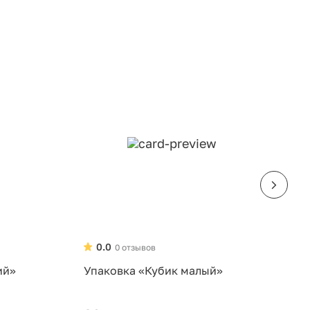
0.0
0 отзывов
ий»
Упаковка «Кубик малый»
У