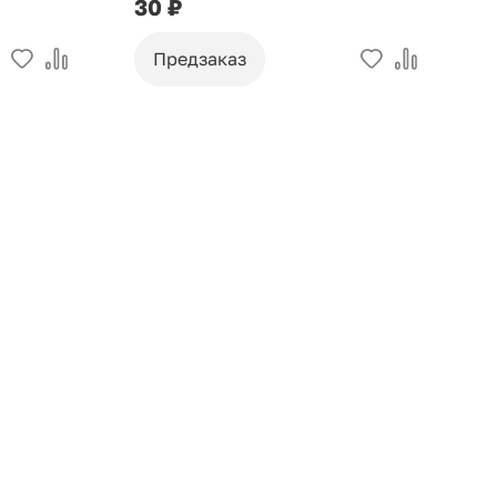
30 ₽
9
Предзаказ