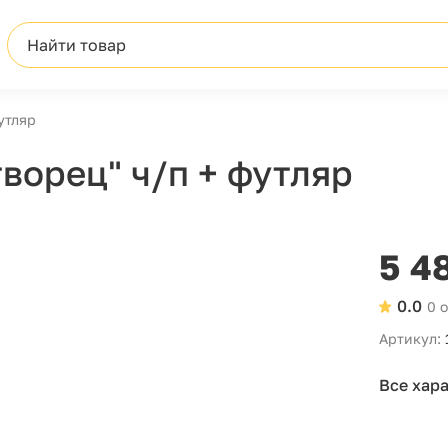
Найти товар
утляр
ворец" ч/п + футляр
5 4
0.0
0 
Артикул:
Все хар