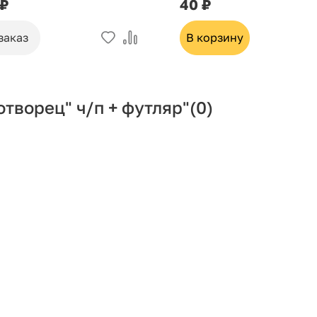
 ₽
40 ₽
заказ
В корзину
творец" ч/п + футляр"
(0)