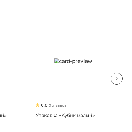
0.0
0 отзывов
ий»
Упаковка «Кубик малый»
У