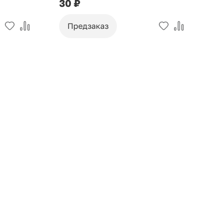
30 ₽
9
Предзаказ