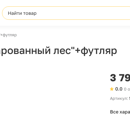
Найти товар
"+футляр
арованный лес"+футляр
3 7
0.0
0 
Артикул:
Все хар