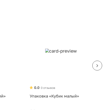
0.0
0 отзывов
ий»
Упаковка «Кубик малый»
У