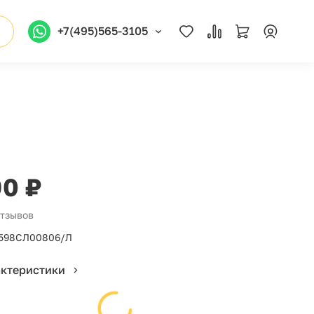
+7(495)565-3105
90 ₽
отзывов
598СЛ00806/Л
актеристики