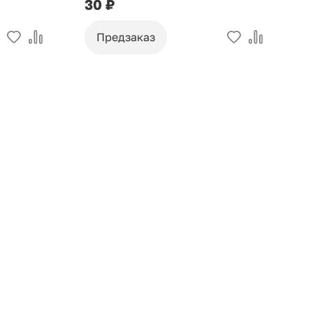
30 ₽
9
Предзаказ