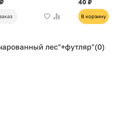
 ₽
40 ₽
заказ
В корзину
ачарованный лес"+футляр"
(0)